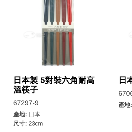
Facebook
日本製 5對裝六角耐高
日
溫筷子
670
67297-9
產地
產地:
日本
尺寸:
23cm