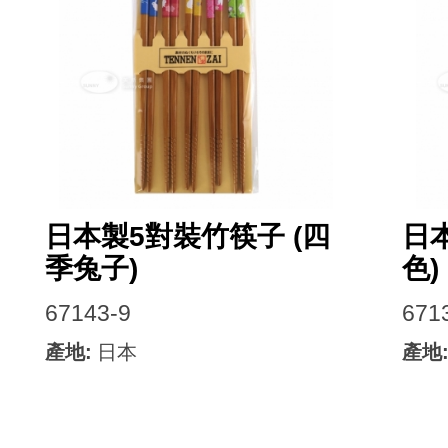
日本製5對裝竹筷子 (四
日本
季兔子)
色)
67143-9
671
產地:
日本
產地