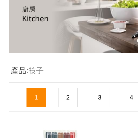
新聞資訊
查詢
產品:
筷子
聯絡我們
1
2
3
4
語言
En