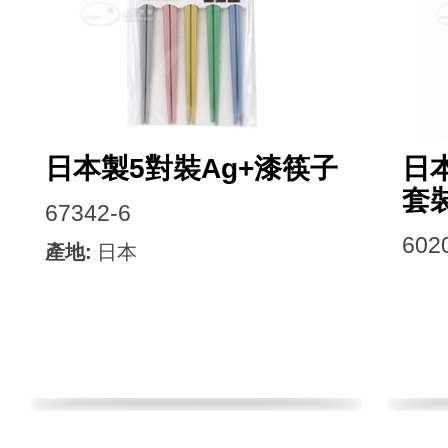
日本製5對裝Ag+漆筷子
日
套
67342-6
602
產地:
日本