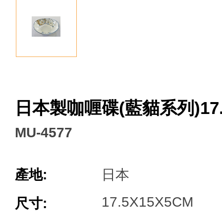
Facebook
日本製咖喱碟(藍貓系列)17.5
MU-4577
產地:
日本
17.5X15X5CM
尺寸: