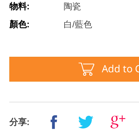
物料:
陶瓷
顏色:
白/藍色
分享: