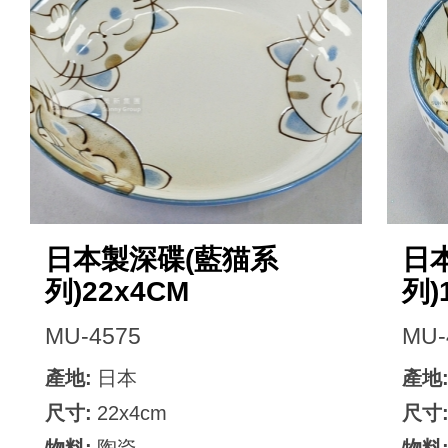
日本製深碟(藍猫系
日
列)22x4CM
列)
MU-4575
MU-
產地:
日本
產地
尺寸:
22x4cm
尺寸