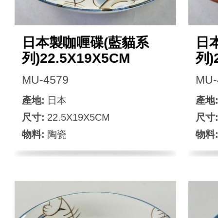
日本製咖喱碟(藍貓系
日
列)22.5X19X5CM
列)
MU-4579
MU-
產地:
日本
產地
尺寸:
22.5X19X5CM
尺寸
物料:
陶瓷
物料