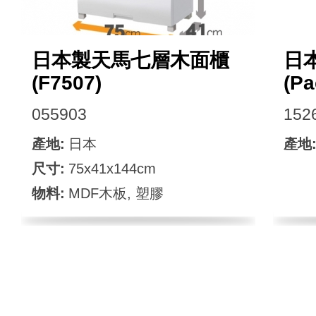
日本製天馬七層木面櫃
日
(F7507)
(Pa
055903
152
產地:
日本
產地
尺寸:
75x41x144cm
物料:
MDF木板, 塑膠