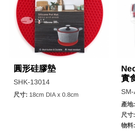
圓形硅膠墊
Ne
實食
SHK-13014
SM-
尺寸:
18cm DIA x 0.8cm
產地
尺寸
物料