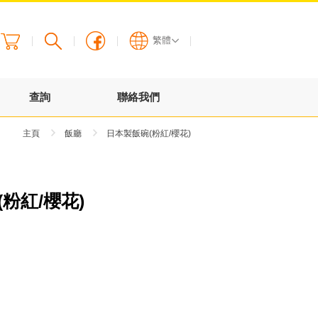
繁體
English
查詢
聯絡我們
繁體
主頁
飯廳
日本製飯碗(粉紅/櫻花)
粉紅/櫻花)