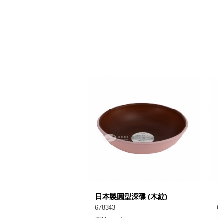
日本製圓型深碟 (木紋)
678343