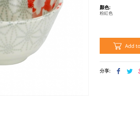
顏色:
粉紅色
分享: