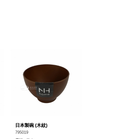
日本製碗 (木紋)
795019