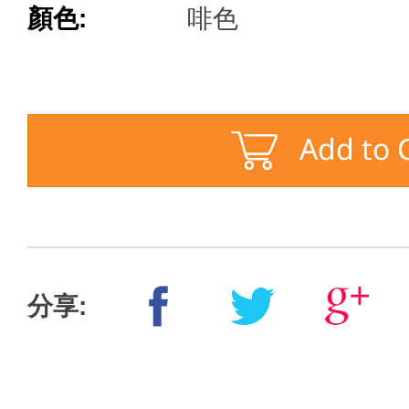
顏色:
啡色
分享: