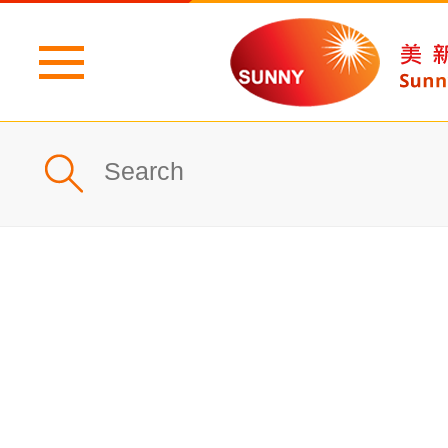
主頁
公司簡介
最新消息
產品