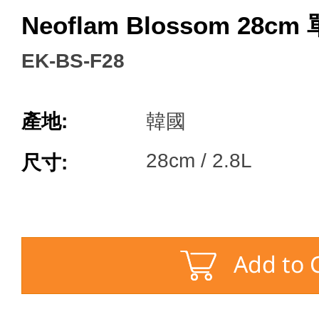
Neoflam Blossom 28cm
EK-BS-F28
產地:
韓國
28cm / 2.8L
尺寸: