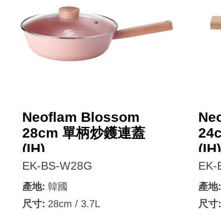
Neoflam Blossom
Ne
28cm 單柄炒鑊連蓋
2
(IH)
(IH)
EK-BS-W28G
EK-
產地:
韓國
產地
尺寸:
28cm / 3.7L
尺寸