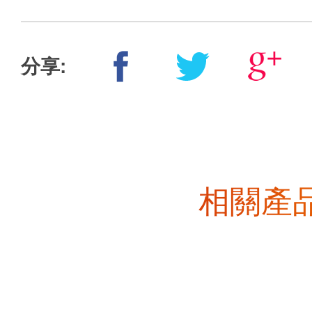
分享:
相關產