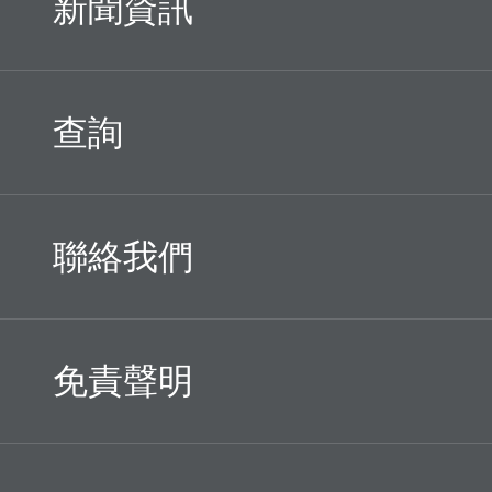
新聞資訊
查詢
聯絡我們
免責聲明