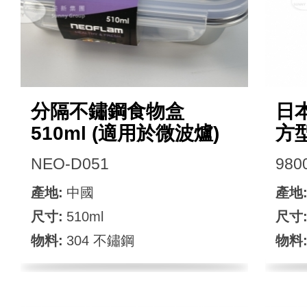
分隔不鏽鋼食物盒
日
510ml (適用於微波爐)
方
NEO-D051
980
產地:
中國
產地
尺寸:
510ml
尺寸
物料:
304 不鏽鋼
物料