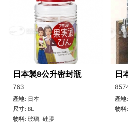
日本製8公升密封瓶
日
763
857
產地:
日本
產地
尺寸:
8L
物料
物料:
玻璃, 硅膠