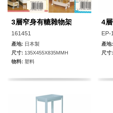
3層窄身有轆雜物架
4
161451
EP-
產地:
日本製
產地
尺寸:
135X455X835MMH
尺寸
物料:
塑料