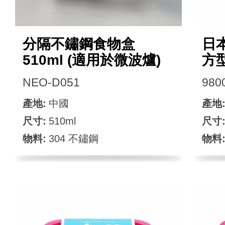
分隔不鏽鋼食物盒
日
510ml (適用於微波爐)
方
NEO-D051
980
產地:
中國
產地
尺寸:
510ml
尺寸
物料:
304 不鏽鋼
物料