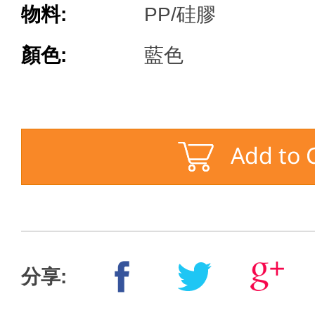
物料:
PP/硅膠
顏色:
藍色
分享: