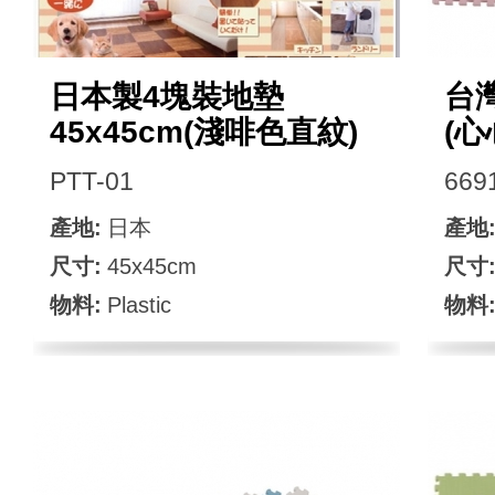
日本製4塊裝地墊
台灣
45x45cm(淺啡色直紋)
(心
PTT-01
669
產地:
日本
產地
尺寸:
45x45cm
尺寸
物料:
Plastic
物料